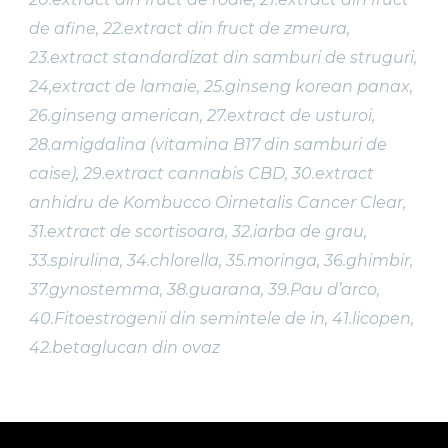
de afine, 22.extract din fruct de zmeura,
23.extract standardizat din samburi de struguri,
24,extract de lamaie, 25.ginseng korean panax,
26.ginseng american, 27.extract de usturoi,
28.amigdalina (vitamina B17 din samburi de
caise), 29.extract cannabis CBD, 30.extract
anhidru de Kombucco Oirnetalis Cancer Clear,
31.extract de scortisoara, 32.iarba de grau,
33.spirulina, 34.chlorella, 35.moringa, 36.ghimbir,
37.gynostemma, 38.guarana, 39.Pau d’arco,
40.Fitoestrogenii din semintele de in, 41.licopen,
42.betaglucan din ovaz