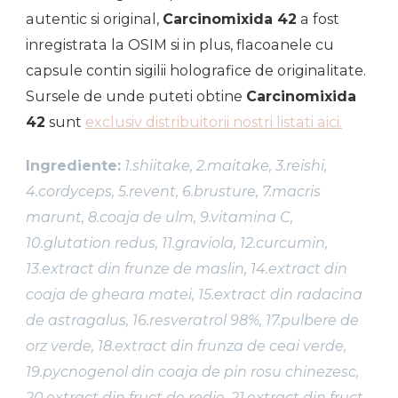
autentic si original,
Carcinomixida 42
a fost
inregistrata la OSIM si in plus, flacoanele cu
capsule contin sigilii holografice de originalitate.
Sursele de unde puteti obtine
Carcinomixida
42
sunt
exclusiv distribuitorii nostri listati aici.
Ingrediente:
1.shiitake, 2.maitake, 3.reishi,
4.cordyceps, 5.revent, 6.brusture, 7.macris
marunt, 8.coaja de ulm, 9.vitamina C,
10.glutation redus, 11.graviola, 12.curcumin,
13.extract din frunze de maslin, 14.extract din
coaja de gheara matei, 15.extract din radacina
de astragalus, 16.resveratrol 98%, 17.pulbere de
orz verde, 18.extract din frunza de ceai verde,
19.pycnogenol din coaja de pin rosu chinezesc,
20.extract din fruct de rodie, 21.extract din fruct