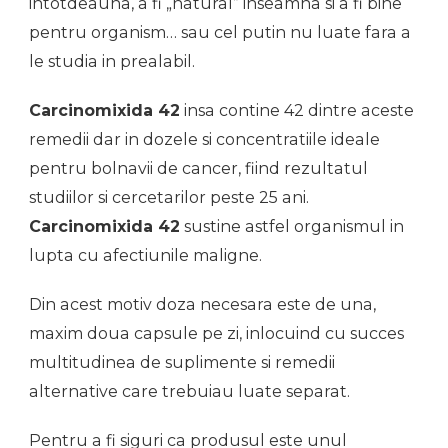
intotdeauna, a fi „natural” inseamna si a fi bine
pentru organism… sau cel putin nu luate fara a
le studia in prealabil.
Carcinomixida 42
insa contine 42 dintre aceste
remedii dar in dozele si concentratiile ideale
pentru bolnavii de cancer, fiind rezultatul
studiilor si cercetarilor peste 25 ani.
Carcinomixida 42
sustine astfel organismul in
lupta cu afectiunile maligne.
Din acest motiv doza necesara este de una,
maxim doua capsule pe zi, inlocuind cu succes
multitudinea de suplimente si remedii
alternative care trebuiau luate separat.
Pentru a fi siguri ca produsul este unul